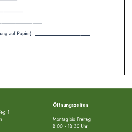
___________
___________________
eilung auf Papier): _______________________
Öffnungszeiten
eg 1
n
Montag bis Freitag
8
:00
- 18
:30
Uhr