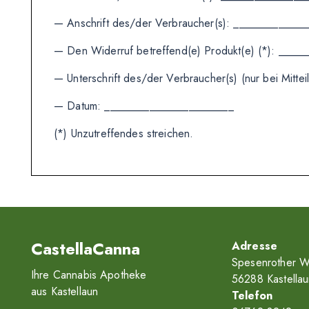
— Anschrift des/der Verbraucher(s): ____________
— Den Widerruf betreffend(e) Produkt(e) (*): ____
— Unterschrift des/der Verbraucher(s) (nur bei Mitt
— Datum: _______________________
(*) Unzutreffendes streichen.
CastellaCanna
Adresse
Spesenrother W
Ihre Cannabis Apotheke
56288 Kastellau
aus Kastellaun
Telefon