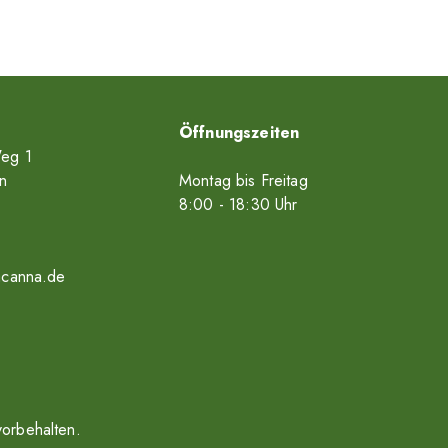
Öffnungszeiten
eg 1
n
Montag bis Freitag
8
:00
- 18
:30
Uhr
acanna.de
vorbehalten.