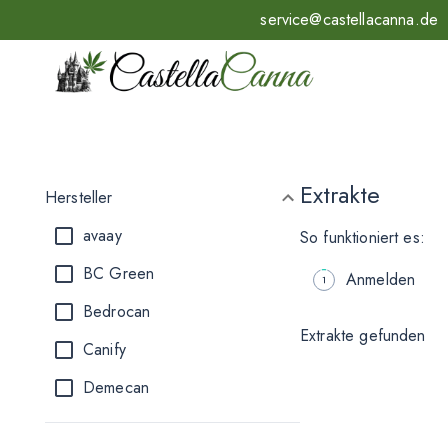
service@castellacanna.de
Extrakte
Hersteller
avaay
So funktioniert es:
BC Green
Anmelden
Bedrocan
Extrakte gefunden
Canify
Demecan
Drapalin Pharmaceuticals